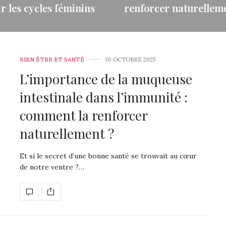
rcer naturellement ?
être
 secret d’une bonne santé se
Vous cherchez une solution 
 au cœur de notre ventre ?…
pour renforcer votre bien-ê
quotidien ? Et si la…
US →
BIEN ÊTRE ET SANTÉ
30 OCTOBRE 2025
VOIR PLUS →
L’importance de la muqueuse
intestinale dans l’immunité :
comment la renforcer
naturellement ?
Et si le secret d’une bonne santé se trouvait au cœur
de notre ventre ?…