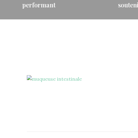
soutenir les cycles féminins
renfo
Savez-vous que la nature regorge de
Et si le
trésors capables de soutenir votre
trouvait
bien-être de manière douce…
VOIR PL
VOIR PLUS →