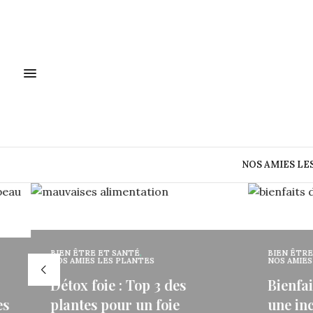
NOS AMIES LE
BIEN ÊT
BIEN ÊTRE ET SANTÉ
,
NOS AMIES LES PLANTES
L’imp
Bienfaits de l’alchémille :
muque
une incroyable alliée pour
l’imm