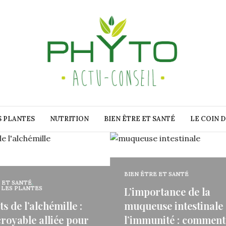
S PLANTES
NUTRITION
BIEN ÊTRE ET SANTÉ
LE COIN 
RE ET SANTÉ
BIEN ÊTRE ET SANTÉ
ortance de la
Thymoquinone : un a
use intestinale dans
naturel puissant pou
unité : comment la
immunité et votre bi