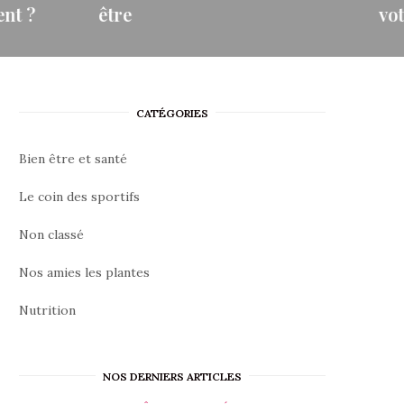
votre bien-être
qu
naturelle
Vous sentez-vous souvent fatigué,
Dif
tre au
stressé ou en manque d’énergie
sa
malgré une hygiène de vie correcte…
d’
CATÉGORIES
VOIR PLUS →
VO
Bien être et santé
Le coin des sportifs
Non classé
Nos amies les plantes
Nutrition
NOS DERNIERS ARTICLES