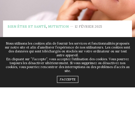
BIEN ÊTRE ET SANTÉ
,
NUTRITION
12 FÉVRIER 2025
Collagène marin : un
Nous utilisons les cookies afin de fournir les services et fonctionnalités proposés
sur notre site et afin d’améliorer l’expérience de nos utilisateurs. Les cookies sont
des données qui sont téléchargés ou stockés sur votre ordinateur ou sur tout
allié puissant pour la
autre appareil.
En cliquant sur ”J’accepte”, vous acceptez l’utilisation des cookies. Vous pourrez
toujours les désactiver ultérieurement. Si vous supprimez ou désactivez nos
peau et les articulations
cookies, vous pourriez rencontrer des interruptions ou des problèmes d’accès au
site.
J'ACCEPTE
par
THOMAS BOSSY
Saviez-vous que la production naturelle de collagène
diminue avec l’âge, entraînant des signes visibles de
vieillissement et des douleurs articulaires ? De plus en
plus de personnes se tournent vers des solutions
naturelles pour compenser cette perte, et le collagène