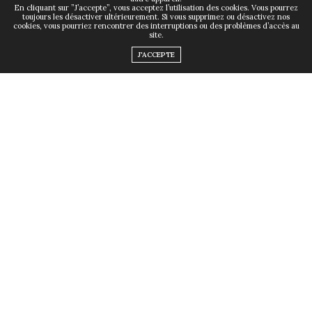
efficaces contre les
En cliquant sur ”J’accepte”, vous acceptez l’utilisation des cookies. Vous pourrez
toujours les désactiver ultérieurement. Si vous supprimez ou désactivez nos
symptômes de la
cookies, vous pourriez rencontrer des interruptions ou des problèmes d’accès au
site.
ménopause ?
J'ACCEPTE
par
THOMAS BOSSY
Et si vous pouviez atténuer les effets inconfortables de
la ménopause avec des solutions naturelles, douces et
efficaces ? Entre bouffées de chaleur, troubles du
sommeil et variations d’humeur, cette période peut
être déstabilisante. Heureusement, des plantes
efficaces contre les symptômes de la ménopause
médicinales offrent un véritable soutien pour traverser
ce cap. Découvrez les plus utiles pour aider votre corps
à retrouver son équilibre après la ménopause.