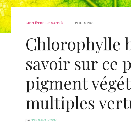
BIEN ÊTRE ET SANTÉ
19 JUIN 2025
Chlorophylle b
savoir sur ce 
pigment végét
multiples vert
par
THOMAS BOSSY