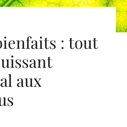
ienfaits : tout
puissant
al aux
us