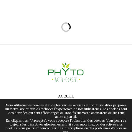
ACCUEIL
CONTACT
Nous utilisons les cookies afin de fournir les services et fonctionnalités proposés
sur notre site et afin d’améliorer l’expérience de nos utilisateurs. Les cookies sont
des données qui sont téléchargés ou stockés sur votre ordinateur ou sur tout
MENTIONS LÉGALES & RGPD
autre appareil.
En cliquant sur ”J’accepte”, vous acceptez l’utilisation des cookies. Vous pourrez
toujours les désactiver ultérieurement. Si vous supprimez ou désactivez nos
cookies, vous pourriez rencontrer des interruptions ou des problèmes d’accès au
site.