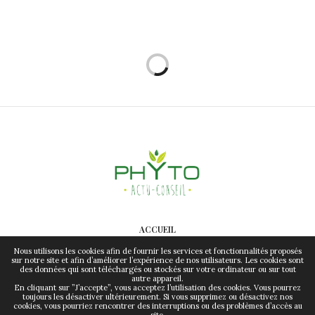
ACCUEIL
CONTACT
Nous utilisons les cookies afin de fournir les services et fonctionnalités proposés
sur notre site et afin d’améliorer l’expérience de nos utilisateurs. Les cookies sont
des données qui sont téléchargés ou stockés sur votre ordinateur ou sur tout
MENTIONS LÉGALES & RGPD
autre appareil.
En cliquant sur ”J’accepte”, vous acceptez l’utilisation des cookies. Vous pourrez
toujours les désactiver ultérieurement. Si vous supprimez ou désactivez nos
cookies, vous pourriez rencontrer des interruptions ou des problèmes d’accès au
site.