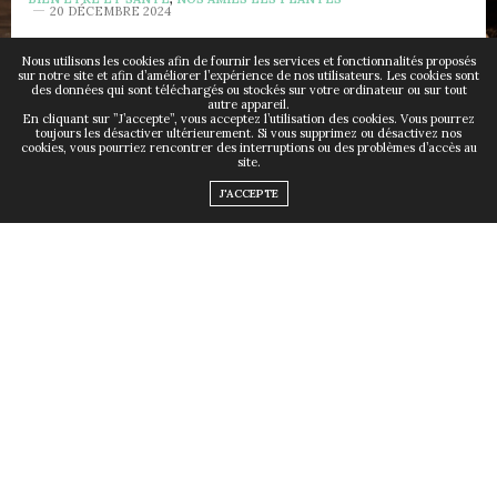
20 DÉCEMBRE 2024
Astragale : un trésor de
Nous utilisons les cookies afin de fournir les services et fonctionnalités proposés
sur notre site et afin d’améliorer l’expérience de nos utilisateurs. Les cookies sont
des données qui sont téléchargés ou stockés sur votre ordinateur ou sur tout
la nature pour renforcer
autre appareil.
En cliquant sur ”J’accepte”, vous acceptez l’utilisation des cookies. Vous pourrez
toujours les désactiver ultérieurement. Si vous supprimez ou désactivez nos
cookies, vous pourriez rencontrer des interruptions ou des problèmes d’accès au
corps et esprit
site.
J'ACCEPTE
par
THOMAS BOSSY
Plante mythique de la médecine chinoise, l’astragale
commence à s’imposer comme un incontournable dans
les solutions de santé naturelle. Adaptogène et riche en
actifs, elle offre un large éventail de bienfaits allant du
renforcement de l’immunité à la gestion du stress.
Pourquoi tant d’engouement autour de cette racine
ancestrale ? L’astragale apporte un soutien non
négligeable à l’organisme et ses défenses naturelles.